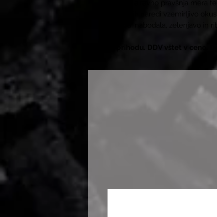
pekoč, a ravno pravšnja mera t
jedi in jih naredi vzemirljivo oku
rebrca, nabodala, zelenjavo in ri
V prihodu. DDV vštet v ceno. D