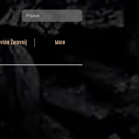
Prijava
ovina Žarovnij
More
 RUBS Hot Pot