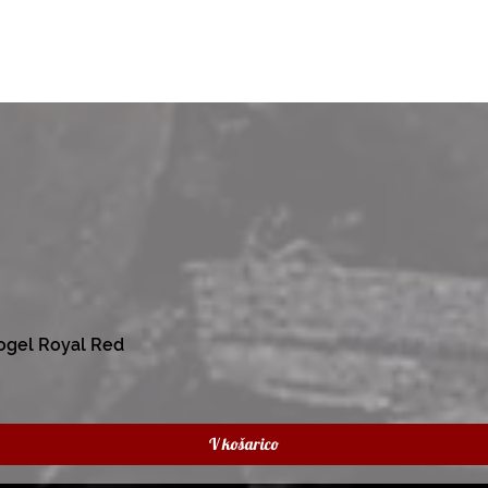
ogel Royal Red
V košarico