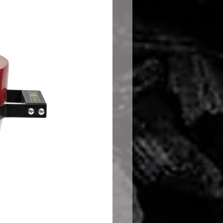
, organizacija dogodkov,
tovanje, Peter Hajdu
 1, 1351 Brezovica pri Ljubljani,