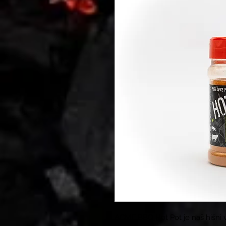
ACME BBQ Hot Pot je naš hišni vr