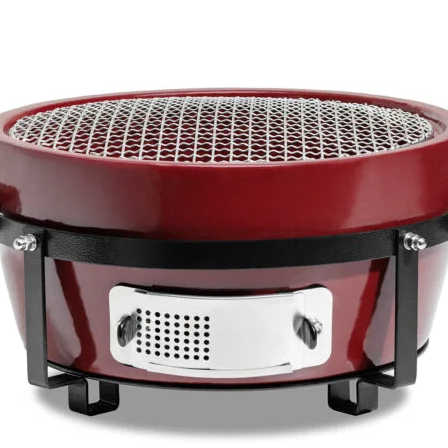
PRODAJA: Žarovnije
posrednIštvo in sve
s.p.,Podpeška cesta
www.zarovnije.si