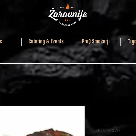
s
Catering & Events
ProQ Smokerji
Trg
Broil King
pork
SKU: 64070