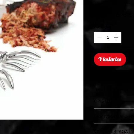
Price
29,90 €
Davek Vključeno
|
Ce
Količina
*
V košarico
OPIS IZDELKA
LASTNOSTI IN TEH
VRAČILO BLAGA IN