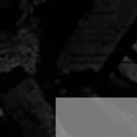
Vilice za pulled pork
Masivne vilice so primerne za pr
razcufanje popularnega Pulled 
pečenko ali goveja prsi spremen
DDV je vključen v ceno. Zaloga
delovnih dneh. Vse informacije 