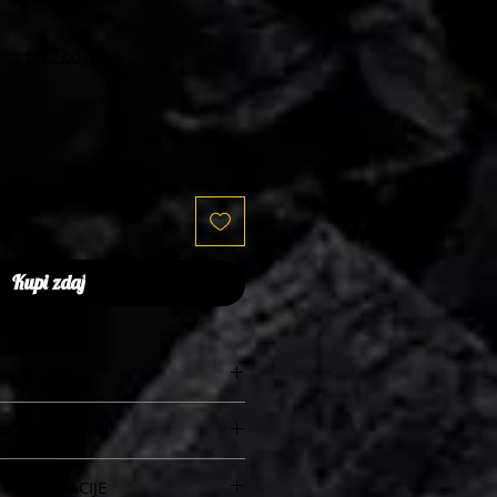
na brez poštnine
Kupi zdaj
NIČNI PODATKI
 REKLAMACIJE