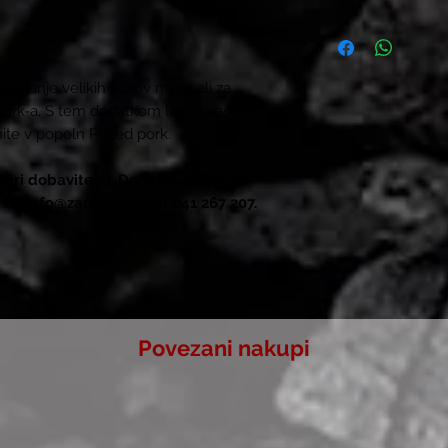
Blago lahko bre
nakupa.
Blago mora biti
elaganje velikih kosov mesa ali za
kupca, neuporabl
pork-a. S tem dodatkom lahko vašo
Za brezplačno vr
ite v popoln Pulled pork.
info@zarovnije.si
793. K Vam bomo 
po dogovoru dos
 pri dobavitelju. Dobava v 2-3
Uveljavljanje re
na info@zarovnije.si ali 041 267 207.
predložitvi raču
bomo v dogovorj
potrebno, da bos
izdelka.
Povezani nakupi