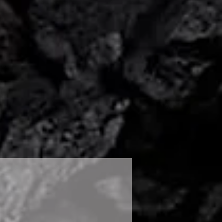
zplačno vrnete v 30 dneh od
 vrnjeno nepoškodovano s strani
jeno in v originalni embalaži.
ačilo blaga nam pošljite mail na
, ali nas pokličite na 031 661
poslali kurirja, ki bo prevzel in
tavil nadomestno blago.
klamacije je možno ob
na kupljenega blaga. Za vas
enem roku uredili vse
te lahko nedaljevali z uporabo