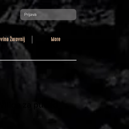
Prijava
ovina Žarovnij
More
 Vilice za pulled