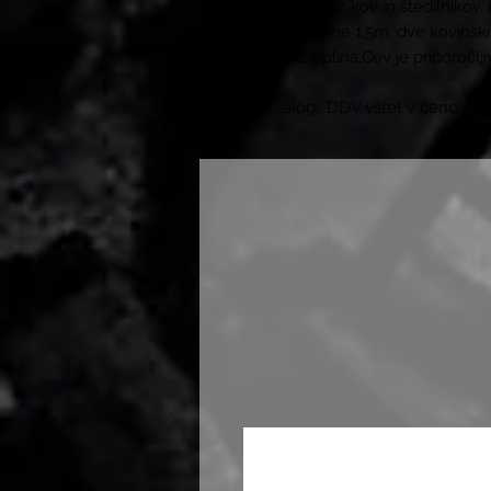
žarov, kuhalnikov in štedilnikov.
vlogo dolžine 1,5m, dve kovinski 
regulator plina.Cev je priporočlji
Na zalogi. DDV vštet v ceno. Do