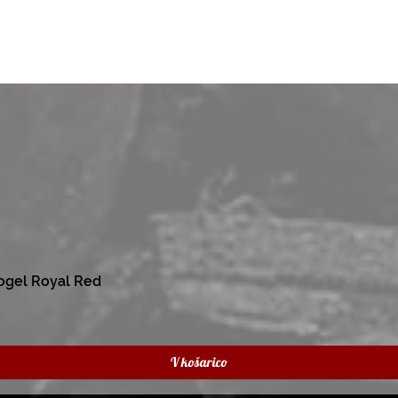
ogel Royal Red
V košarico