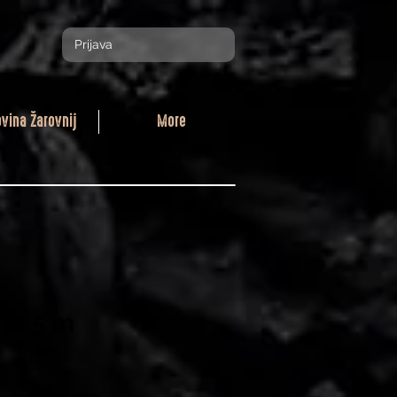
Prijava
ovina Žarovnij
More
n 1,5 m