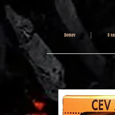
Domov
O na