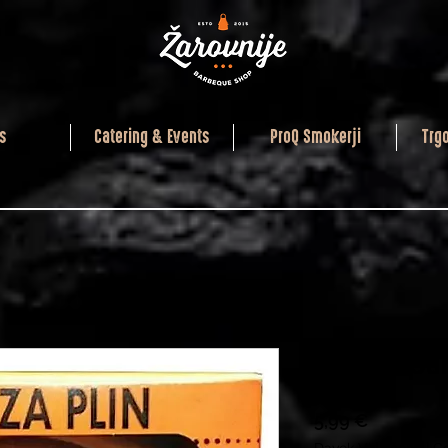
s
Catering & Events
ProQ Smokerji
Trg
Cev za pli
Price
5,99 €