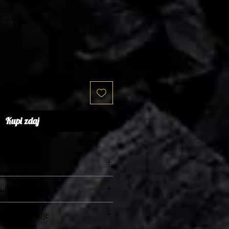
na brez poštnine
Kupi zdaj
U
er za pokrov smokerja.
NIČNI PODATKI
 REKLAMACIJE