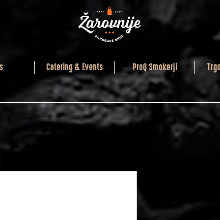
s
Catering & Events
ProQ Smokerji
Trg
ProQ term
pokrov