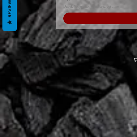
REVIEWS
Davek Vključeno
|
Cena brez poštnine
©