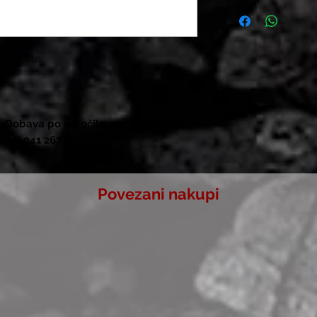
Blago lahko bre
nakupa.
Blago mora biti
kupca, neuporabl
ev Elite.
Za brezplačno vr
info@zarovnije.si
793. K Vam bomo 
po dogovoru dos
. Dobava po naročilu v 2 - 3 dneh. Vse
Uveljavljanje re
i ali 041 267 207.
predložitvi raču
bomo v dogovorj
potrebno, da bos
Povezani nakupi
izdelka.