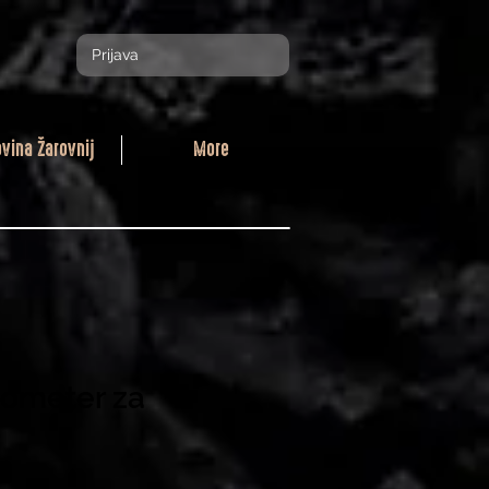
Prijava
ovina Žarovnij
More
ometer za