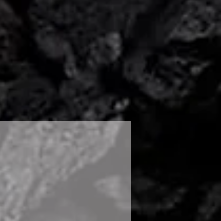
zplačno vrnete v 30 dneh od
 vrnjeno nepoškodovano s strani
jeno in v originalni embalaži.
ačilo blaga nam pošljite mail na
, ali nas pokličite na 031 661
poslali kurirja, ki bo prevzel in
tavil nadomestno blago.
klamacije je možno ob
na kupljenega blaga. Za vas
enem roku uredili vse
te lahko nedaljevali z uporabo