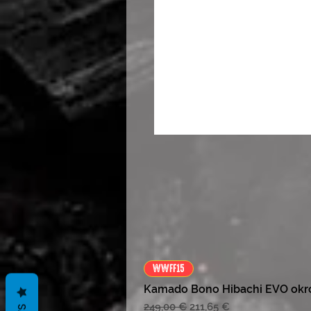
WWFF15
Kamado Bono Hibachi EVO okr
Redna cena
Cena na razprodaji
249,00 €
211,65 €