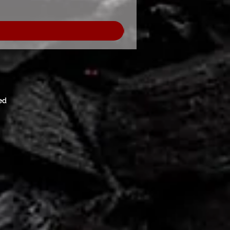
Davek Vključeno
|
Cena brez poštnine
ed