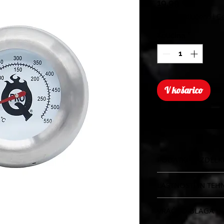
Price
19,99 €
Davek Vključeno
|
Ce
Količina
*
V košarico
PODATKI O IZDELK
Analogni termomet
LASTNOSTI IN TEH
Premer: 5cm
VRAČILO BLAGA IN