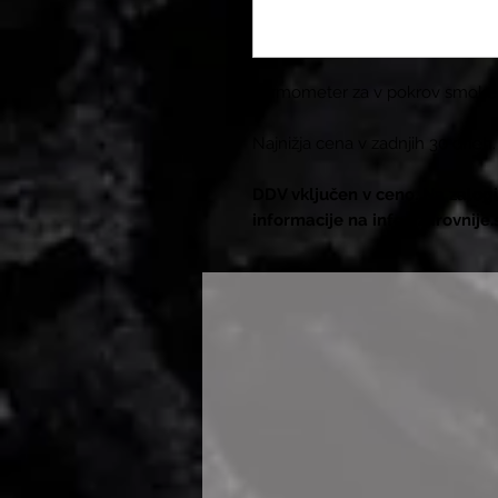
Termometer za v pokrov smokerj
Najnižja cena v zadnjih 30 dneh.
DDV vključen v ceno. Na zalogi
informacije na info@zarovnije.s