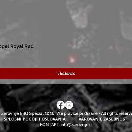
ogel Royal Red
V košarico
 Žarovnije BBQ Special 2026. Vse pravice pridržane - All rights reserv
SPLOŠNI POGOJI POSLOVANJA
VAROVANJE ZASEBNOSTI
KONTAKT:
info@zarovnije.si