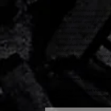
Grand feu litoželeza ponev - pra
nenadomestljiva pri pripravi sočni
Ponev se lahko uporablja tudi k
barvnim emajlom, ki ne le da izg
vzdrževanje. Notranjost je prekr
pečejo v ponvah iz litega želez
temperature. Ponev se lahko upor
ploščah ali plinskih pečeh.
Nega: Po uporabi ponev ročno sp
primerno za čiščenje v pomivaln
Najnižja cena v zadnjih 30 dne
Na zalogi. DDV vštet v ceno. D
informacije na info@zarovnije.s