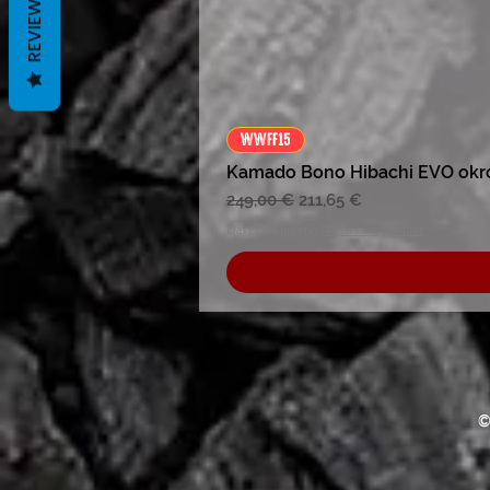
REVIEWS
WWFF15
Kamado Bono Hibachi EVO okr
Redna cena
Cena na razprodaji
249,00 €
211,65 €
Davek Vključeno
|
Cena brez poštnine
©