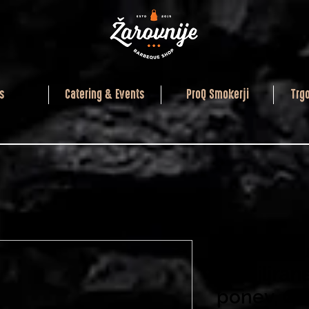
s
Catering & Events
ProQ Smokerji
Trg
Grand Fe
Emajliran
ponev, Ø 