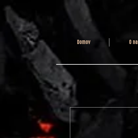
Domov
O na