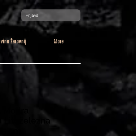
Prijava
ovina Žarovnij
More
u Modra
a Litoželezna
25 cm.