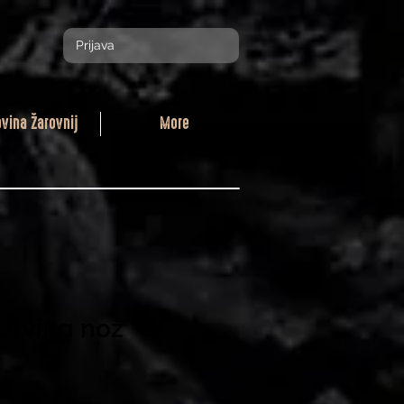
Prijava
ovina Žarovnij
More
Carving nož