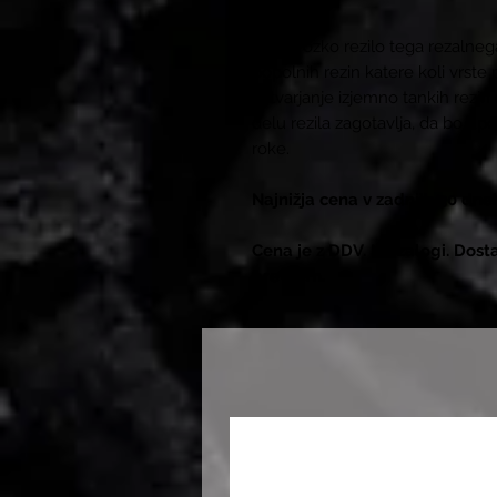
Dolgo ozko rezilo tega rezalneg
popolnih rezin katere koli vrste
ustvarjanje izjemno tankih rezi
delu rezila zagotavlja, da bo up
roke.
Najnižja cena v zadnjih 30 dne
Cena je z DDV. Na zalogi. Dost
prevzem.