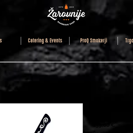
s
Catering & Events
ProQ Smokerji
Trg
I.O.Shen 
Price
159,00 €