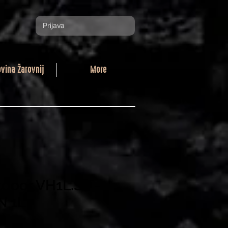
Prijava
ovina Žarovnij
More
tdoor VH1L.SP -
 1L