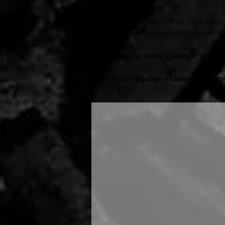
Valhal Outdoor VH1L.SP je litož
Nepogrešljiva pri dodelavi omak 
Najnižja cena v zadnjih 30 dne
DDV vključen v ceno. Na zalogi