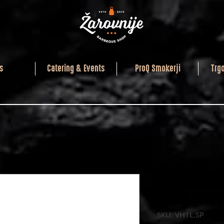
s
Catering & Events
ProQ Smokerji
Trg
Valhal Ou
SAUCEPAN
SKU: VH1L.SP