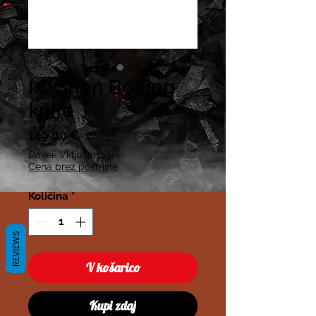
I.O.Shen Boning
knife
Price
149,00 €
Davek Vključeno
|
Cena brez poštnine
Količina
*
REVIEWS
V košarico
Kupi zdaj