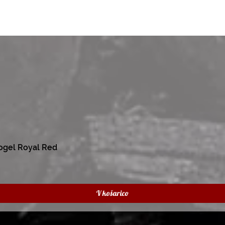
ogel Royal Red
V košarico