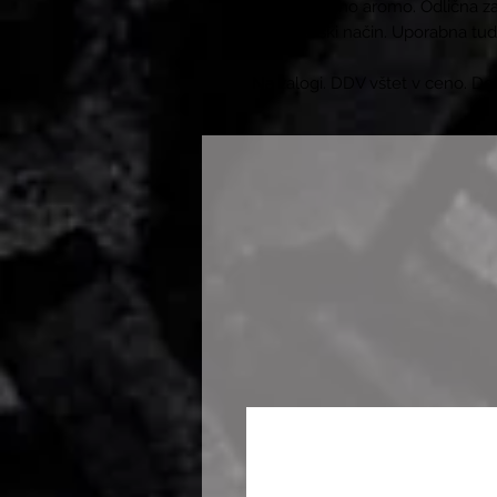
uravnoteženo aromo. Odlična za
na ameriški način. Uporabna tudi
Na zalogi. DDV vštet v ceno. Do