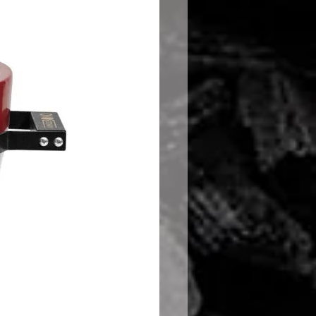
venijo
:
ŽAROVNIJE, organizacija
štvo in svetovanje, Peter Hajdu
a 1, 1351 Brezovica pri
vnije.si