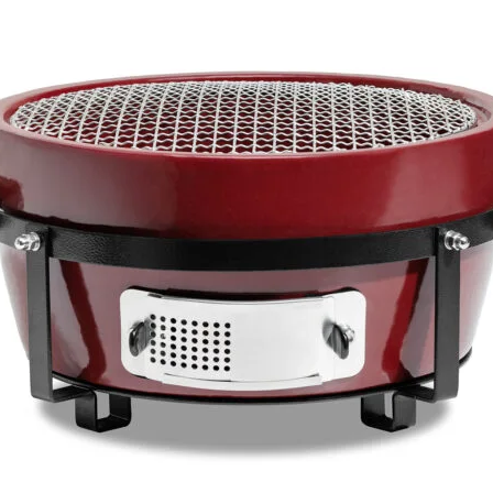
Distributer za Slo
dogodkov, posredni
s.p., Podpeška cest
Ljubljani, www.zaro