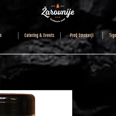
s
Catering & Events
ProQ Smokerji
Trg
NC Season
Price
15,99 €