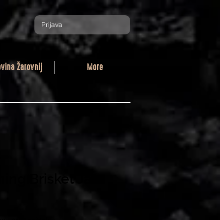
Prijava
ovina Žarovnij
More
ing Brisket Jar