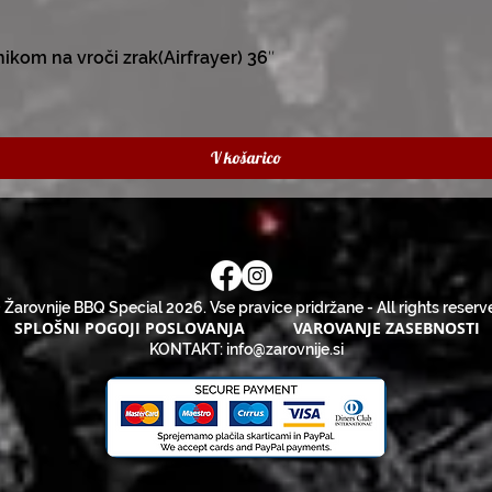
kom na vroči zrak(Airfrayer) 36″
V košarico
 Žarovnije BBQ Special 2026. Vse pravice pridržane - All rights reserv
SPLOŠNI POGOJI POSLOVANJA
VAROVANJE ZASEBNOSTI
KONTAKT:
info@zarovnije.si