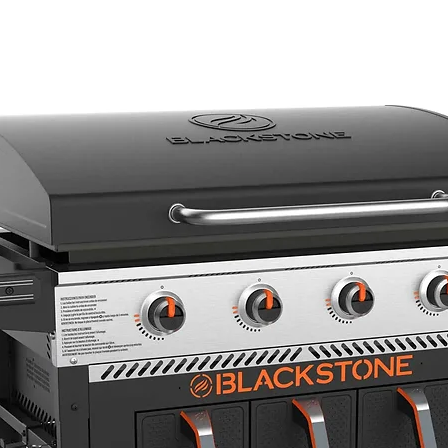
Distributer za Slov
dogodkov, posredni
s.p., Podpeška cest
Ljubljani, www.zaro