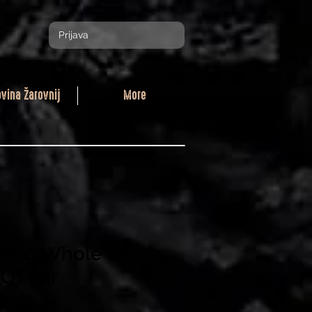
Prijava
ovina Žarovnij
More
ning Whole
OT Jar