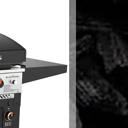
enijo: ŽAROVNIJE, organizacija
štvo in svetovanje, Peter Hajdu
a 1, 1351 Brezovica pri
vnije.si