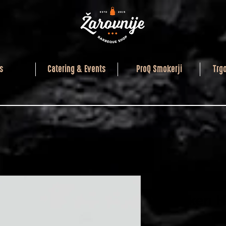
s
Catering & Events
ProQ Smokerji
Trg
NC Seaso
Chicken H