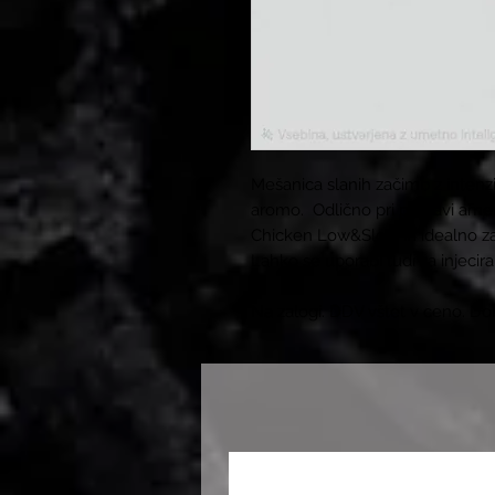
Mešanica slanih začimb z inten
aromo. Odlično pri pripravi ame
Chicken Low&Slow in idealno za
Lahko se uporabi tudi za injecira
Na zalogi. DDV vštet v ceno. Do