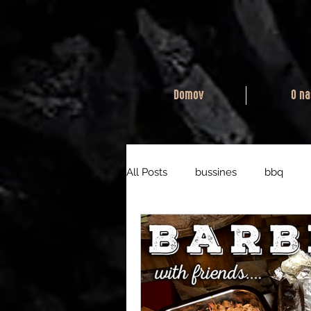
Domov
O na
All Posts
bussines
bbq
zarovniški recepti
BBQ Scho