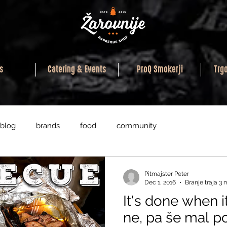
s
Catering & Events
ProQ Smokerji
Trg
blog
brands
food
community
ol & Masterclasses
Pitmajster Peter
Dec 1, 2016
Branje traja 3 
It's done when i
ne, pa še mal p