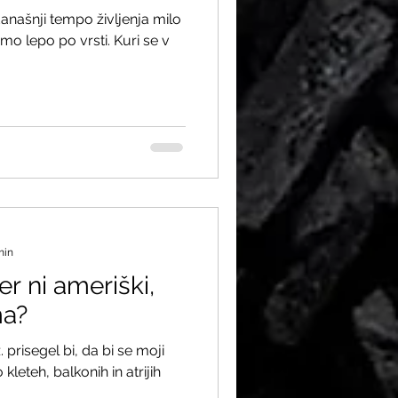
našnji tempo življenja milo
o lepo po vrsti. Kuri se v
min
r ni ameriški,
ma?
. prisegel bi, da bi se moji
 kleteh, balkonih in atrijih