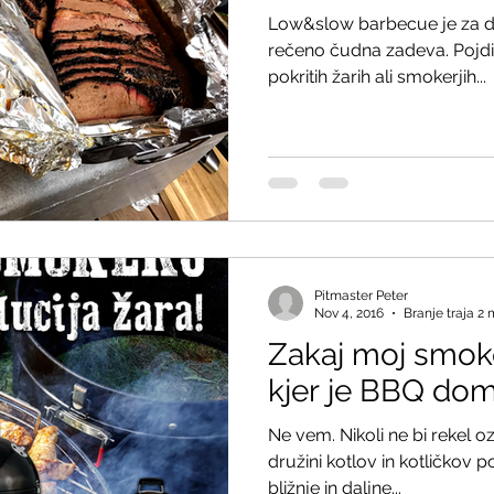
Low&slow barbecue je za da
rečeno čudna zadeva. Pojdim
pokritih žarih ali smokerjih...
Pitmaster Peter
Nov 4, 2016
Branje traja 2 
Zakaj moj smoke
kjer je BBQ do
Ne vem. Nikoli ne bi rekel oz
družini kotlov in kotličkov po
bližnje in daljne...