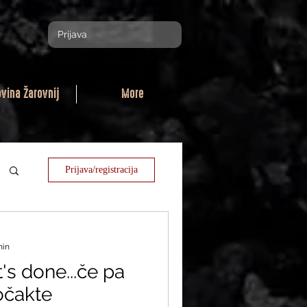
Prijava
ovina Žarovnij
More
Prijava/registracija
min
t's done...če pa
očakte